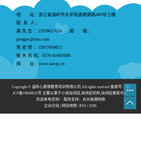
地 址：浙江省温岭市太平街道南屏路486号三楼
联 系 人：
龚 先 生 ：13958617616 邮 箱：
gongpx@sina.com
秀 老 师 ：15857609811
服 务 热 线：0576-81601008
网 址：www.xawjy.cn
Copyright © 温岭心爱维教育培训有限公司 All rights reserved 备案号：
浙
ICP备19040632号
主要从事于
小孩自闭症
,
自闭症机构
,
自闭症康复中心
,
欢迎来电咨询！
服务支持：
台州易搜网络
企业分站
|
网站地图
|
RSS
|
XML