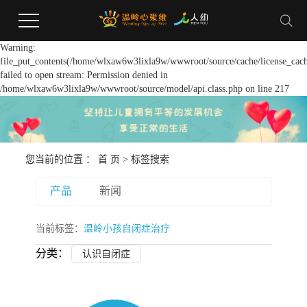
Warning:
file_put_contents(/home/wlxaw6w3lixla9w/wwwroot/source/cache/license_cach
failed to open stream: Permission denied in
/home/wlxaw6w3lixla9w/wwwroot/source/model/api.class.php on line 217
您当前的位置 ：
首 页
> 标签搜索
产品
新闻
当前标签：
温岭小孩自闭症治疗
分类：
认识自闭症