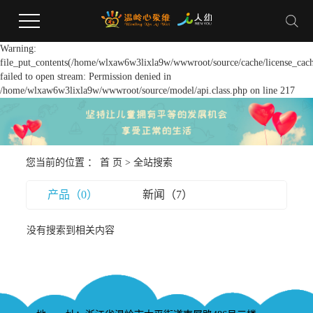
Warning:
file_put_contents(/home/wlxaw6w3lixla9w/wwwroot/source/cache/license_cach
failed to open stream: Permission denied in
/home/wlxaw6w3lixla9w/wwwroot/source/model/api.class.php on line 217
您当前的位置 ：
首 页
> 全站搜索
产品（0）
新闻（7）
没有搜索到相关内容