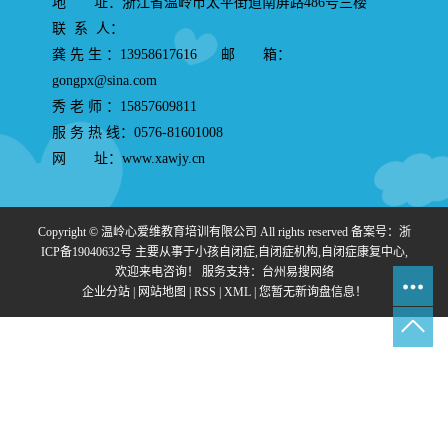
地 址：浙江省温岭市太平街道南屏路486号三楼
联 系 人：
龚 先 生 ：13958617616 邮 箱：
gongpx@sina.com
秀 老 师 ：15857609811
服 务 热 线：0576-81601008
网 址：www.xawjy.cn
Copyright © 温岭心爱维教育培训有限公司 All rights reserved 备案号：
浙
ICP备19040632号
主要从事于
小孩自闭症
,
自闭症机构
,
自闭症康复中心
,
欢迎来电咨询！
服务支持：
台州易搜网络
企业分站
|
网站地图
|
RSS
|
XML
|
您暂无新询盘信息！