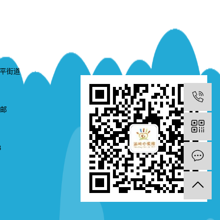
平街道
1
16 邮
8