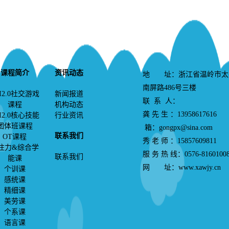
课程简介
资讯动态
地 址：浙江省温岭市太
南屏路486号三楼
I2.0社交游戏
新闻报道
联 系 人：
课程
机构动态
龚 先 生 ：139586176
I2.0核心技能
行业资讯
团体班课程
箱：gongpx@sina.com
联系我们
OT课程
秀 老 师 ：15857609811
注力&综合学
服 务 热 线：0576-8160100
联系我们
能课
网 址：www.xawjy.cn
个训课
感统课
精细课
美劳课
个系课
语言课