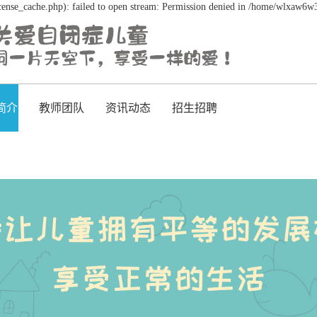
nse_cache.php): failed to open stream: Permission denied in /home/wlxaw6w3
简介
教师团队
资讯动态
招生招聘