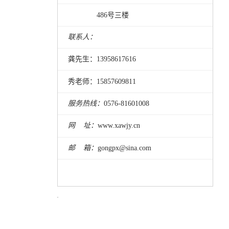
486号三楼
联系人：
龚先生：13958617616
秀老师：15857609811
服务热线：
0576-81601008
网 址
：
www.xawjy.cn
邮
箱
：
gongpx@sina.com