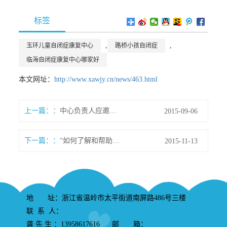
标签
,
,
玉环儿童自闭症康复中心
路桥小孩自闭症
临海自闭症康复中心哪家好
本文网址：
http://www.xawjy.cn/news/463.html
上一篇：
中心负责人应邀参加特教机构管理培训
2015-09-06
下一篇：
“如何了解和帮助来自星星的孩子”公益讲座通知
2015-11-13
地 址：浙江省温岭市太平街道南屏路486号三楼
联 系 人：
龚 先 生 ：13958617616 邮 箱：