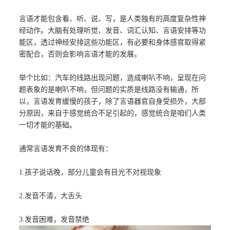
言语才能包含看、听、说、写，是人类独有的高度复杂性神
经动作。大脑有处理听觉、发音、词汇认知、言语安排等功
能区，透过神经安排这些功能区，有必要和身体感官取得紧
密配合，否则会影响言语才能的发展。
举个比如：汽车的线路出现问题，造成喇叭不响，呈现在问
题表象的是喇叭不响，但问题的实质是线路没有输通，所
以，言语发育缓慢的孩子，除了言语器官自身受损外，大部
分原因，来自于感觉统合不足引起的，感觉统合是咱们人类
一切才能的基础。
通常言语发育不良的体现有：
1.孩子说话晚，部分儿童会有目光不对视现象
2.发音不清，大舌头
3.发音困难，发音禁绝