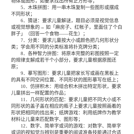
物体或图形，如要求找出所有正方形等；
5．木珠拼图：用一串木珠复制一些图形或摆成
不同形状；
6．猜谜：要求儿童解谜，题目必须是视觉信息
或视觉想象的→ 如「麻房子、红帐子，里面住了个白
胖子」（回答一个食物——花生）；
7．分类：要求儿童按大小或颜色把几何形状分
类；学会用不同的分类标准将扑克牌分类；
8．各种智力拚图：将原本完整的彩图按照一定
的规律支解成若干个小部分，要求儿童根据原图还
原；
9．摹写图形：要求儿童把家长写或画在黑板上
的具有不同空间位置、不同形状的图形摹写在纸上；
10．仿拼积木：用组合积木拼出特定形状，要求
儿童拼出一样配置的作品；
11．几何形状的匹配：要求儿童把不同大小或不
同形状的盖子盖在相应的瓶子上要求儿童按照画着的
形状把相同的找出来；纸牌游戏：利用纸牌作为教学
材料让儿童来匹配数字、图形等；
12．数字、简单字或词的游戏：对数字、简单字
或词的视知觉与辨别是重要的阅读准备技能通过合适