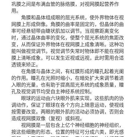
巩膜之间是布满血管的脉络膜，对视网膜起营养作
用。
角膜和晶体组成眼的屈光系统，使外界物体在视
网膜上形成倒像。角膜的曲率是固定的，但晶体的曲
率可经悬韧带由睫状肌加以调节。当观察距离变化
时，通过晶体曲率的变化，使整个屈光系统的焦距改
变，从而保证外界物体在视网膜上成象清晰。这种功
能叫做视觉调节。视觉调节失常时物体即不能在视网
膜上清晰成象，可以发生近视或远视，此时需用合适
透镜来矫正。
在角膜与晶体之间，有虹膜形成的瞳孔起着光阑
的作用。瞳孔在光照时缩小，在暗处扩大来调节着进
入眼的光量，也有助于提高屈光系统的成象质量，瞳
孔及视觉调节均受自主神经系统控制。
眼球的运动由六块眼外肌来实现，这些肌肉的协
调动作，保证了眼球在各个方向上随意运动，使视线
按需要改变。两眼的眼外肌的活动必须协调，否则会
造成视网膜双像（复视）或斜视。
视网膜是一层包含上亿个神经细胞的神经组织，
按这些细胞的形态、位置的特征可分成六类，即光感