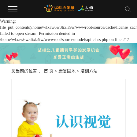
Warning:
file_put_contents(/home/wlxaw6w3lixla9w/wwwroot/source/cache/license_cach
failed to open stream: Permission denied in
/home/wlxaw6w3lixla9w/wwwroot/source/model/api.class.php on line 217
您当前的位置 ：
首 页
>
康复园地
>
培训方法