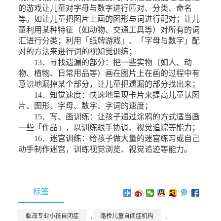
的游戏让儿童对字母与数字进行匹对、分类、命名
等。如让儿童把图片上画的图形与词进行配对；让儿
童利用某种特征（如动物、交通工具等）对所有的词
汇进行分类；利用「纸牌游戏」、「字母与数字」配
对的方法来进行词的视知觉训练；
13．寻找遗漏的部分：把一些实物（如人、动
物、植物、日常用品等）画在图片上在画的过程中有
意识地漏掉某个部分，让儿童把遗漏的部分找出来；
14．知觉速度：快速地呈现卡片来提高儿童认图
片、图形、字母、数字、字词的速度；
15．写、画训练：让孩子通过涂鸦的方式适当画
一些「作品」，以训练眼手协调、视觉追踪等能力；
16．迷宫训练：给孩子做大量的迷宫练习或自己
动手制作迷宫，训练视觉浏览、视觉追迹等能力。
标签
,
,
临海专业小孩自闭症
路桥儿童自闭症机构