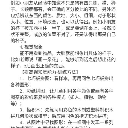
例如小朋友从经验中知道不只是狗有四只脚，猫、狮
子、长颈鹿都有，会正确的区分彼此的不同。另外还
包括辨认东西的颜色、质地、大小、粗细，对于形状
大小、位置、环境改变，也可以认得出。例如小朋友
的杯子被东西挡住一半了，或是翻倒在桌上，虽然形
状不完整，或放的位置不对了，还是认得出那是自己
的杯子。
4. 视觉想象
能不用看到物品，大脑就能想象出具体的样子，
比如老师说「画一朵花」，能够听到话之后想出花的
样子，z后画出正确的东西。
【提高视知觉能力-训练方法】
1．七巧板拼图：看样本，再用同色七巧板拼出
各种图形；
2．彩纸拼图：让儿童利用各种颜色或画有各种
图案的彩纸来复制各种模式（如人、植物、动物
等）；
3．搭积木：先练习用彩色的木制或塑料制积木
拼几何形状或模型；后应用同色的捷式积木拼搭；
4．从图片中寻找图形：在一幅图中发现一系列