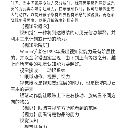
时间，当中间视觉专注力又分散时，就可再用强烈晃动或光
亮的方式再次吸引注意力，在示范动作时，也可尽量做出夸
大的动作，以提升孩子察觉外界视觉讯息的敏锐度，再逐渐
降低刺激强度，以提升敏锐度的稳定性。
【视知觉概念】
视知觉：一种将到达眼睛的可见光信息解释，并
利用其来计划或行动的能力。
【视知觉阶层】
Warren学者在1993年提出视知觉能力是有阶层性
的，并以金字塔图案呈现，由下到上有等级之分，越
上面所需要的视觉认知能力要越好。
视觉接收——
动眼系统
1. 眼球动作、视野、视力
视觉接收是视知觉z底层的能力，也是影响视力z
基本的要素
眼球动作能让眼珠上下左右移动、旋转看不同方
向的物品
【视野】眼睛直视前方所能看到的范围
【视力】能看清楚物品的能力
视觉认知
1. 视觉注意力