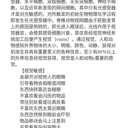
受器、水平细胞、双极细胞、无长突细胞、神经节细
胞，以及近年新发现的网间细胞。其中只有光感受器
才是对光敏感的，光所触发的初始生物物理化学过程
即发生在光感受器中。脊椎动物视网膜由于胚胎发育
上的原因是倒转的，即光进入眼球后，光线作用于视
觉器官，会使其感受细胞兴奋，其信息经视觉神经系
统加工后便产生视觉（vision）。通过视觉，人和动
物感知外界物体的大小、明暗、颜色、动静，获得对
机体生存具有重要意义的各种信息，至少有80％以上
的外界信息经视觉获得，视觉是人和动物z重要的感
觉。
【视觉敏感】
会避开对视他人的眼睛
引导看物会摀眼或闭眼
东西快转靠近会瞇眼
不喜欢看会闪烁的物品
常往别处看或往高处看
不喜欢东西太靠近眼睛
东西忽然移到眼前会吓到
物品移动会马上注意到
不爱看复杂内容图卡